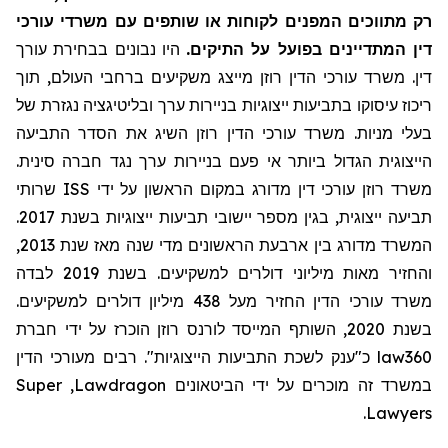
רק מתווכים המפנים לקוחות או שותפים עם משרדי עורכי
דין המתדיינים בפועל על התיקים.
היו נבונים בבחירת עורך
דין. משרד עורכי הדין רוזן מייצג משקיעים ברחבי העולם, תוך
ריכוז עיסוקו בתביעות ייצוגיות בניירות ערך ובליטיגציה נגזרת של
בעלי מניות. משרד עורכי הדין רוזן השיג את הסדר התביעה
הייצוגית הגדול ביותר אי פעם בניירות ערך נגד חברה סינית.
שרותי
ISS
משרד רוזן עורכי דין מדורג במקום הראשון על ידי
תביעה ייצוגית, בגין מספר יישובי תביעות ייצוגיות בשנת 2017.
המשרד מדורג בין ארבעת הראשונים מדי שנה מאז שנת 2013,
והחזיר מאות מיליוני דולרים למשקיעים. בשנת 2019 לבדה
משרד עורכי הדין החזיר
מעל
438 מיליון דולרים למשקיעים.
בשנת 2020, השותף המייסד לורנס רוזן הוכרז על ידי חברת
מעורכי הדין
כ"ענק לשכת התביעות הייצוגיות". רבים
law360
Super
,
Lawdragon
במשרד זה מוכרים על ידי הביטאונים
.
Lawyers