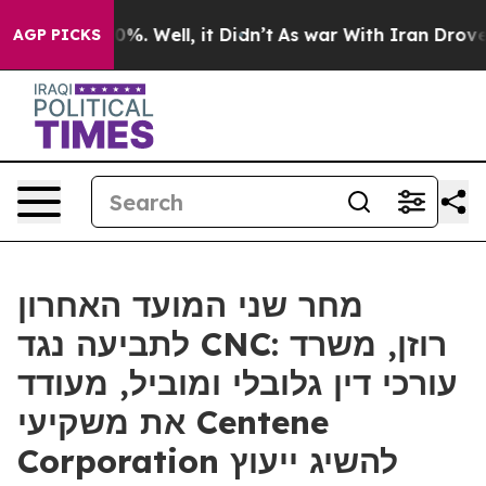
ound 40%. Well, it Didn’t
As war With Iran Drove oil
AGP PICKS
מחר שני המועד האחרון
לתביעה נגד CNC: רוזן, משרד
עורכי דין גלובלי ומוביל, מעודד
את משקיעי Centene
Corporation להשיג ייעוץ