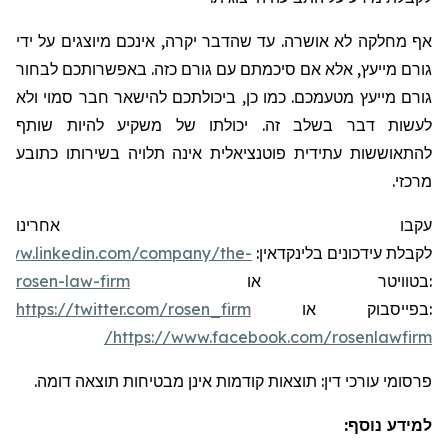
אף מחלקה לא אושרה. עד שהדבר יקרה, אינכם מיוצגים על ידי
גורם מייעץ, אלא אם סיכמתם עם גורם כזה. באפשרותכם לבחור
גורם מייעץ מטעמכם. כמו כן, ביכולתכם להישאר חבר סמוי ולא
לעשות דבר בשלב זה. יכולתו של משקיע להיות שותף
להתאוששות עתידית פוטנציאלית אינה תלויה בשירותו כתובע
מרכזי.
עקבו אחרינו
/www.linkedin.com/company/the-
:
בלינקדאין
עידכונים
לקבלת
rosen-law-firm
או
בטוויטר
:
https://twitter.com/rosen_firm
או
בפייסבוק
:
https://www.facebook.com/rosenlawfirm/
פרסומי עורכי דין: תוצאות קודמות אינן מבטיחות תוצאה דומה.
למידע נוסף: