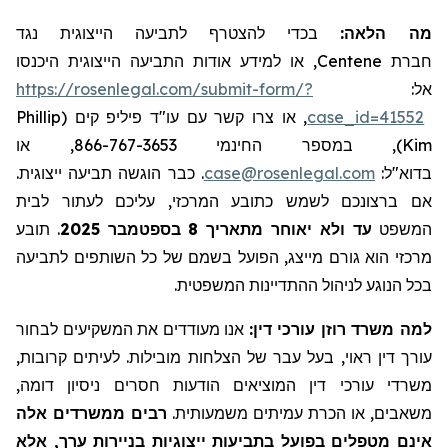
מה הלאה:
בכדי להצטרף לתביעה הייצוגית נגד
, או למידע אודות התביעה הייצוגית היכנסו
Centene
חברת
https://rosenlegal.com/submit-form/?
אל:
Phillip
, או צרו קשר עם עו"ד פיליפ קים (
case_id=41552
), במספר החינמי 866-767-3653, או
Kim
. כבר הוגשה תביעה ייצוגית.
case@rosenlegal.com
בדוא"ל:
אם ברצונכם לשמש כתובע המרכזי, עליכם לעתור לבית
תובע
.
2025
בספטמבר
8
עד ולא יאוחר מתאריך
המשפט
מרכזי הוא גורם מייצג, הפועל בשמם של כל השותפים לתביעה
בכל הנוגע לניהול ההתדיינות המשפטית.
למה משרד רוזן עורכי דין:
אנו מעודדים את המשקיעים לבחור
עורך דין ראוי, בעל עבר של הצלחות מובילות. לעיתים קרובות,
משרדי עורכי דין המוציאים הודעות חסרים ניסיון דומה,
משאבים, או הכרת עמיתים משמעותית.
רבים ממשרדים אלה
אינם מטפלים בפועל בתביעות ייצוגיות בניירות ערך, אלא