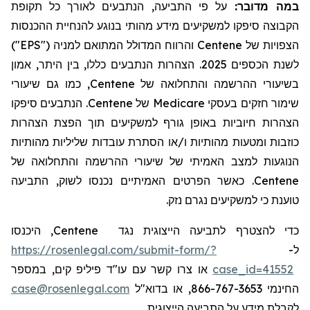
על פי התביעה, הנתבעים לאורך כל תקופת
:
במה מדובר
הקבוצה סיפקו למשקיעים מידע מהותי בנוגע להנחיית ההכנסות
והרווח המדולל המתואם למניה ("EPS")
Centene
הצפויות של
לשנת הכספים 2025. הצהרות הנתבעים כללו, בין היתר, אמון
, כמו גם שיעורי
Centene
בשיעורי ההרשמה והתחלואה של
. הנתבעים סיפקו
Centene
של
Medicare
שימור חזקים בעסקי
הצהרות חיוביות באופן גורף למשקיעים תוך הפצת הצהרות
כוזבות ומטעות מהותיות ו/או הסתרת עובדות שליליות מהותיות
הנוגעות למצב האמיתי של שיעורי ההרשמה והתחלואה של
. כאשר הפרטים האמיתיים נכנסו לשוק, התביעה
Centene
טוענת כי למשקיעים נגרם נזק.
, היכנסו
Centene
כדי להצטרף לתביעה הייצוגית נגד
https://rosenlegal.com/submit-form/?
ל-
או צרו קשר עם עו"ד פיליפ קים, במספר
case_id=41552
case@rosenlegal.com
החינמי 866-767-3653, או בדוא"ל
לקבלת מידע על התביעה הייצוגית.