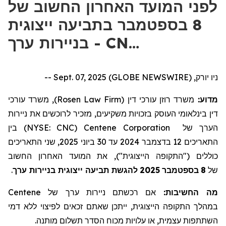
לפני המועד האחרון החשוב של
8 בספטמבר בתביעה ייצוגית
בניירות ערך - CN…
ניו יורק, Sept. 07, 2025 (GLOBE NEWSWIRE) --
), משרד עורכי
Rosen Law Firm
משרד רוזן עורכי דין (
מדוע:
דין בינלאומי העוסק בזכויות משקיעים, מזכיר לרוכשים את ניירות
) בין
NYSE: CNC
(
Centene Corporation
הערך של
2025, שני התאריכים
ביוני
30
עד
2024
בדצמבר
12
התאריכים
כוללים ("התקופה הייצוגית"), את המועד האחרון החשוב
.
להגשת תביעה ייצוגית בניירות ערך
2025
בספטמבר
8
של
Centene
אם רכשתם ניירות ערך של
מה החשיבות:
במהלך התקופה הייצוגית, ייתכן שאתם זכאים לפיצוי ללא דמי
השתתפות עצמית, או עלויות מכוח הסדר תשלום מותנה.